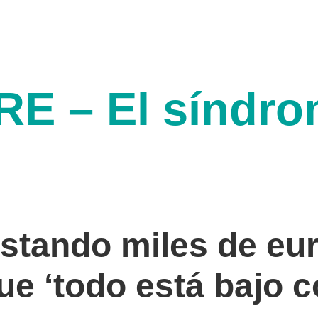
E – El síndro
ostando miles de eu
ue ‘todo está bajo c