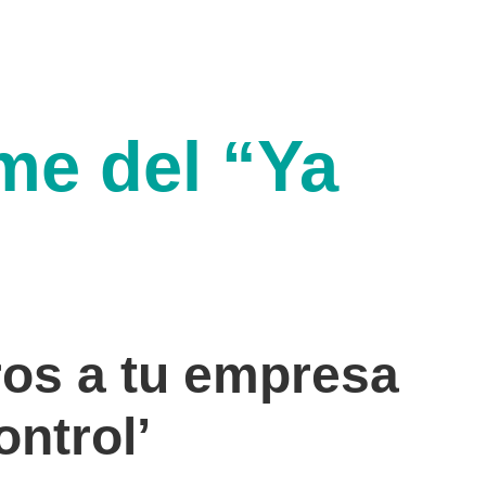
me del “Ya
ros a tu empresa
ontrol’