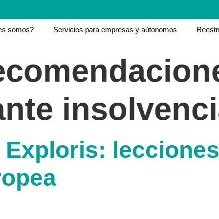
es somos?
Servicios para empresas y aútonomos
Reestr
ecomendacione
nte insolvenc
 Exploris: leccione
ropea