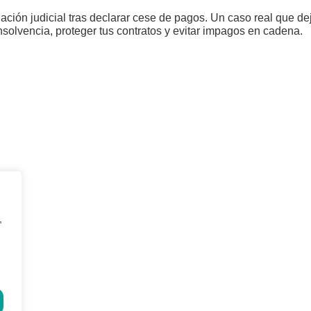
dación judicial tras declarar cese de pagos. Un caso real que d
nsolvencia, proteger tus contratos y evitar impagos en cadena.
MAPA WEB
Inicio
Financiación alternativa B2
¿Quiénes somos?
Asesoría Legal
,
Gestión de Impagos
Reestructuraciones e
Nacionales e Internacionales
insolvencias
Prevención de Impagos
Blog
Análisis Crediticio a Terceros
Contacto