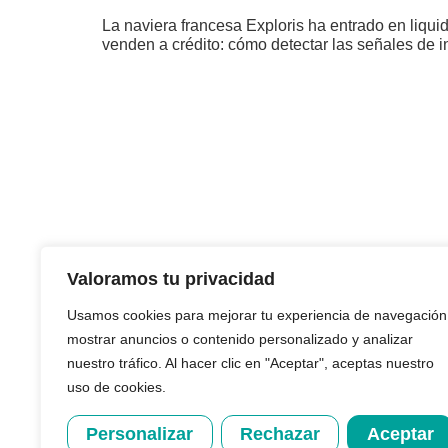
La naviera francesa Exploris ha entrado en liqui
venden a crédito: cómo detectar las señales de i
CONTACTO
Valoramos tu privacidad
+34 933 624 243
info@creditback.es
Usamos cookies para mejorar tu experiencia de navegación
NUESTRA SEDE
mostrar anuncios o contenido personalizado y analizar
Av. Diagonal 532, 2ª, 08006, Barcelona
nuestro tráfico. Al hacer clic en "Aceptar", aceptas nuestro
uso de cookies.
Personalizar
Rechazar
Aceptar