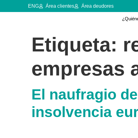
ENG
Área clientes
Área deudores
¿Quién
Etiqueta:
r
empresas a
El naufragio de
insolvencia eu