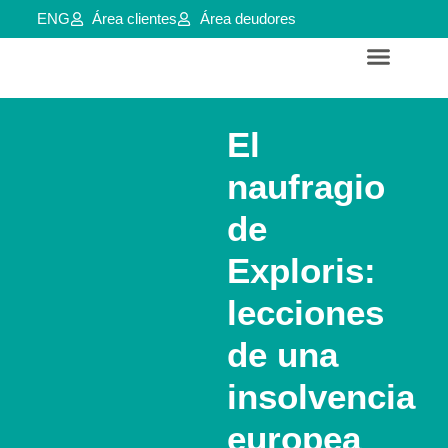
ENG
Área clientes
Área deudores
Servicios para empresas y aútonomos
Reestructuraciones e insolvencias
El
naufragio
de
Exploris:
lecciones
de una
insolvencia
europea