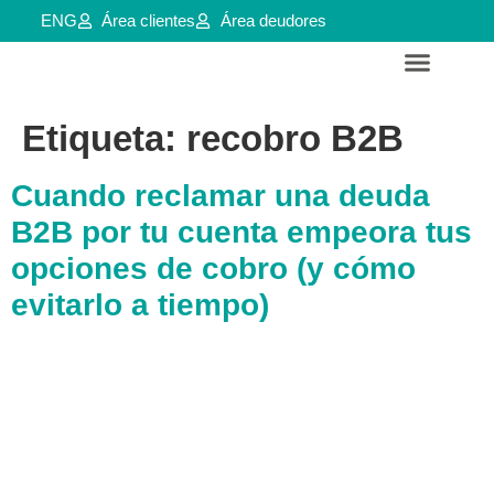
ENG
Área clientes
Área deudores
Servicios para empresas y aútonomos
Reestructuraciones e insolvencias
Etiqueta:
recobro B2B
Cuando reclamar una deuda
B2B por tu cuenta empeora tus
opciones de cobro (y cómo
evitarlo a tiempo)