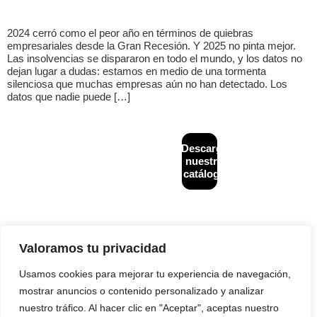
2024 cerró como el peor año en términos de quiebras
empresariales desde la Gran Recesión. Y 2025 no pinta mejor.
Las insolvencias se dispararon en todo el mundo, y los datos no
dejan lugar a dudas: estamos en medio de una tormenta
silenciosa que muchas empresas aún no han detectado. Los
datos que nadie puede […]
CONTACTO
MAPA
Descarga
Diseñado y
+34
WEB
desarrollado por
nuestro
933
Inicio
Financiación
NeoAttack
|
Aviso
catálogo
624
alternativa
legal
|
Política de
¿Quiénes
243
B2B
privacidad
|
Política
somos?
de cookies
|
info@creditback.es
Asesoría
Política de calidad
Gestión de
NUESTRA
Legal
Impagos
SEDE
Nacionales e
Reestructuraciones
Valoramos tu privacidad
Av.
Internacionales
e insolvencias
Diagonal
532, 2ª,
Usamos cookies para mejorar tu experiencia de navegación,
Prevención
Blog
08006,
de
mostrar anuncios o contenido personalizado y analizar
Contacto
Barcelona
Impagos
nuestro tráfico. Al hacer clic en "Aceptar", aceptas nuestro