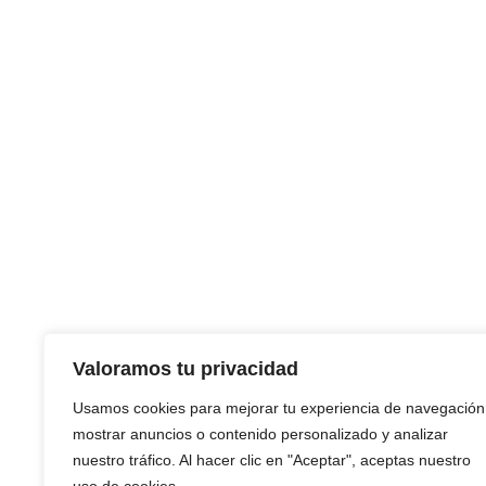
CONTACTO
+34 933 624 243
info@creditback.es
NUESTRA SEDE
Av. Diagonal 532, 2ª, 08006, Barcelona
Valoramos tu privacidad
Diseñado y desarrollad
Usamos cookies para mejorar tu experiencia de navegación
mostrar anuncios o contenido personalizado y analizar
nuestro tráfico. Al hacer clic en "Aceptar", aceptas nuestro