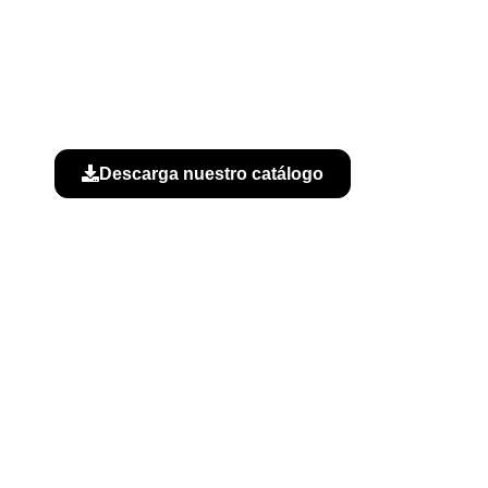
Descarga nuestro catálogo
B
kies
|
Política de calidad