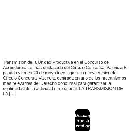
Transmisión de la Unidad Productiva en el Concurso de
Acreedores: Lo más destacado del Círculo Concursal Valencia El
pasado viernes 23 de mayo tuvo lugar una nueva sesión del
Círculo Concursal Valencia, centrada en uno de los mecanismos
más relevantes del Derecho concursal para garantizar la
continuidad de la actividad empresarial: LA TRANSMISION DE
LA […]
CONTACTO
MAPA
Descarga
Diseñado y
+34
WEB
desarrollado por
nuestro
933
Inicio
Financiación
NeoAttack
|
Aviso
catálogo
624
alternativa
legal
|
Política de
¿Quiénes