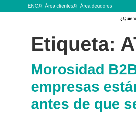
ENG
Área clientes
Área deudores
¿Quién
Etiqueta:
A
Morosidad B2B
empresas están
antes de que s