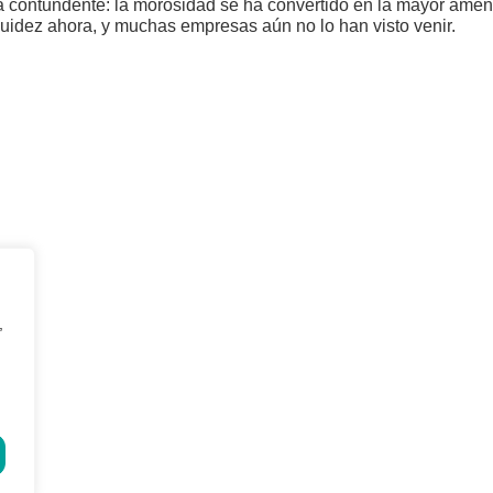
 contundente: la morosidad se ha convertido en la mayor amen
uidez ahora, y muchas empresas aún no lo han visto venir.
MAPA WEB
Inicio
Financiación alternativa B2
¿Quiénes somos?
Asesoría Legal
,
Gestión de Impagos
Reestructuraciones e
Nacionales e Internacionales
insolvencias
Prevención de Impagos
Blog
Análisis Crediticio a Terceros
Contacto
o por
NeoAttack
|
Aviso legal
|
Política de privacidad
|
Política de coo