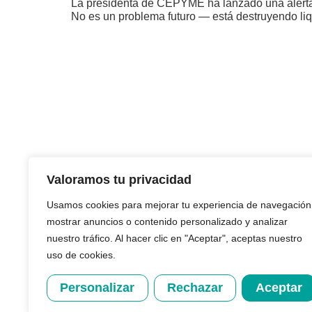
La presidenta de CEPYME ha lanzado una alerta
No es un problema futuro — está destruyendo liq
CONTACTO
Valoramos tu privacidad
+34 933 624 243
info@creditback.es
Usamos cookies para mejorar tu experiencia de navegación
NUESTRA SEDE
mostrar anuncios o contenido personalizado y analizar
Av. Diagonal 532, 2ª, 08006, Barcelona
nuestro tráfico. Al hacer clic en "Aceptar", aceptas nuestro
uso de cookies.
Personalizar
Rechazar
Aceptar
Diseñado y desarrollad