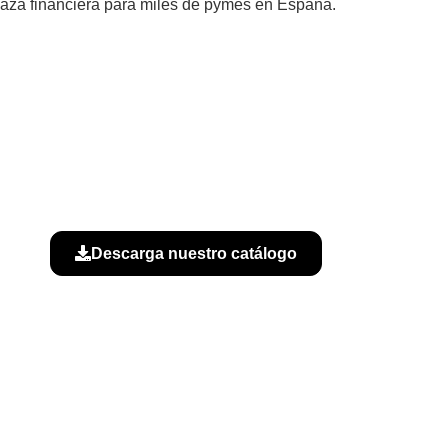
aza financiera para miles de pymes en España.
Descarga nuestro catálogo
B
kies
|
Política de calidad