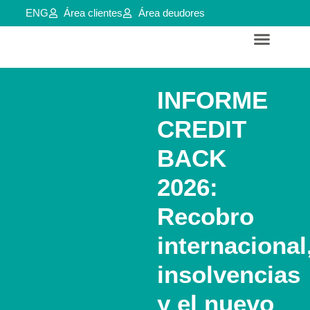
ENG
Área clientes
Área deudores
Servicios para empresas y aútonomos
Reestructuraciones e insolvencias
INFORME
CREDIT
BACK
2026:
Recobro
internacional
insolvencias
y el nuevo