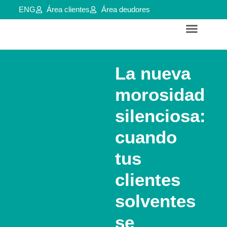
ENG
Área clientes
Área deudores
Servicios para empresas y aútonomos
Reestructuraciones e insolvencias
La nueva
morosidad
silenciosa:
cuando
tus
clientes
solventes
se