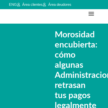
ENG
Área clientes
Área deudores
Servicios para empresas y aútonomos
Reestructuraciones e insolvencias
Morosidad
encubierta:
cómo
algunas
Administracio
retrasan
tus pagos
legalmente