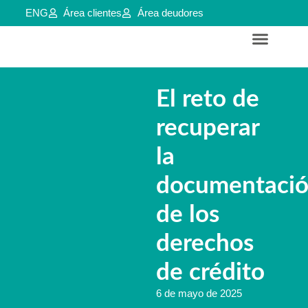
ENG
Área clientes
Área deudores
Servicios para empresas y aútonomos
Reestructuraciones e insolvencias
El reto de
recuperar
la
documentaci
de los
derechos
de crédito
6 de mayo de 2025