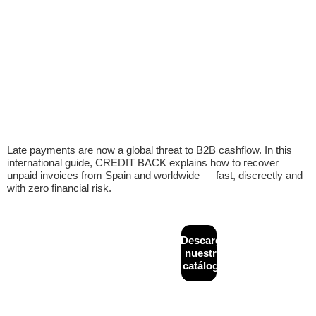
Late payments are now a global threat to B2B cashflow. In this
international guide, CREDIT BACK explains how to recover
unpaid invoices from Spain and worldwide — fast, discreetly and
with zero financial risk.
CONTACTO
MAPA
Descarga
Diseñado y
+34
WEB
desarrollado por
nuestro
933
Inicio
Financiación
NeoAttack
|
Aviso
catálogo
624
alternativa
legal
|
Política de
¿Quiénes
243
B2B
privacidad
|
Política
somos?
de cookies
|
info@creditback.es
Asesoría
Política de calidad
Gestión de
NUESTRA
Legal