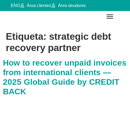
ENG
Área clientes
Área deudores
Servicios para empresas y aútonomos
Reestructuraciones e insolvencias
Etiqueta:
strategic debt
recovery partner
How to recover unpaid invoices
from international clients —
2025 Global Guide by CREDIT
BACK