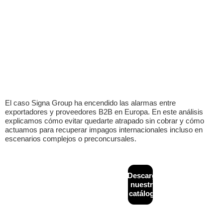
El caso Signa Group ha encendido las alarmas entre
exportadores y proveedores B2B en Europa. En este análisis
explicamos cómo evitar quedarte atrapado sin cobrar y cómo
actuamos para recuperar impagos internacionales incluso en
escenarios complejos o preconcursales.
CONTACTO
MAPA
Descarga
Diseñado y
+34
WEB
desarrollado por
nuestro
933
Inicio
Financiación
NeoAttack
|
Aviso
catálogo
624
alternativa
legal
|
Política de
¿Quiénes
243
B2B
privacidad
|
Política
somos?
de cookies
|
info@creditback.es
Asesoría
Política de calidad