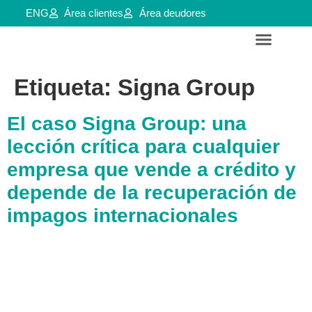
ENG
Área clientes
Área deudores
Servicios para empresas y aútonomos
Reestructuraciones e insolvencias
Etiqueta:
Signa Group
El caso Signa Group: una
lección crítica para cualquier
empresa que vende a crédito y
depende de la recuperación de
impagos internacionales