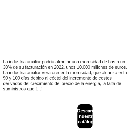
La industria auxiliar podría afrontar una morosidad de hasta un
30% de su facturación en 2022, unos 10.000 millones de euros.
La industria auxiliar verá crecer la morosidad, que alcanza entre
90 y 100 días debido al cóctel del incremento de costes
derivados del crecimiento del precio de la energía, la falta de
suministros que […]
CONTACTO
MAPA
Descarga
Diseñado y
+34
WEB
desarrollado por
nuestro
933
Inicio
Financiación
NeoAttack
|
Aviso
catálogo
624
alternativa
legal
|
Política de
¿Quiénes
243
B2B
privacidad
|
Política
somos?
de cookies
|