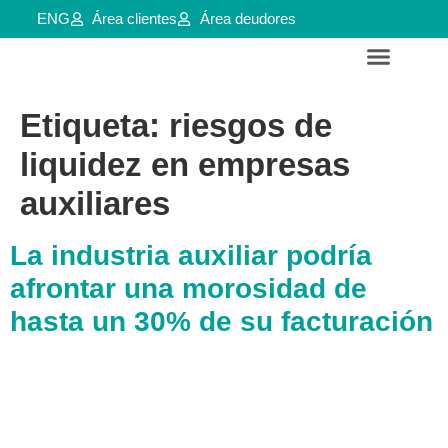
ENG
Área clientes
Área deudores
Servicios para empresas y aútonomos
Reestructuraciones e insolvencias
Etiqueta:
riesgos de
liquidez en empresas
auxiliares
La industria auxiliar podría
afrontar una morosidad de
hasta un 30% de su facturación