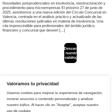
Novedades jurisprudenciales en insolvencia, reestructuración y
procedimiento para microempresas El próximo 27 de junio de
2025, asistiremos a una nueva edición del Círculo Concursal en
Valencia, centrada en el análisis práctico y actualizado de las
últimas resoluciones judiciales en materia de insolvencia. Una
cita imprescindible para profesionales del ámbito jurídico,
financiero y concursal que deseen […]
CONTACTO
MAPA
Descarga
Diseñado y
+34
WEB
desarrollado por
nuestro
933
Inicio
Financiación
NeoAttack
|
Aviso
catálogo
624
alternativa
legal
|
Política de
¿Quiénes
243
B2B
privacidad
|
Política
somos?
de cookies
|
info@creditback.es
Asesoría
Política de calidad
Gestión de
NUESTRA
Legal
Impagos
SEDE
Nacionales e
Reestructuraciones
Valoramos tu privacidad
Av.
Internacionales
e insolvencias
Diagonal
532, 2ª,
Usamos cookies para mejorar tu experiencia de navegación,
Prevención
Blog
08006,
de
mostrar anuncios o contenido personalizado y analizar
Contacto
Barcelona
Impagos
nuestro tráfico. Al hacer clic en "Aceptar", aceptas nuestro
Análisis
uso de cookies.