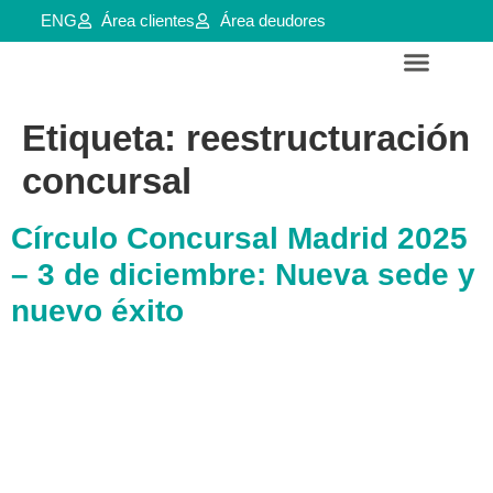
ENG
Área clientes
Área deudores
Servicios para empresas y aútonomos
Reestructuraciones e insolvencias
Etiqueta:
reestructuración
concursal
Círculo Concursal Madrid 2025
– 3 de diciembre: Nueva sede y
nuevo éxito