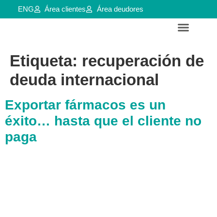
ENG
Área clientes
Área deudores
Servicios para empresas y aútonomos
Reestructuraciones e insolvencias
Etiqueta:
recuperación de
deuda internacional
Exportar fármacos es un
éxito… hasta que el cliente no
paga