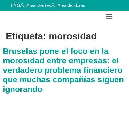
ENG
Área clientes
Área deudores
Servicios para empresas y aútonomos
Reestructuraciones e insolvencias
Etiqueta:
morosidad
Bruselas pone el foco en la
morosidad entre empresas: el
verdadero problema financiero
que muchas compañías siguen
ignorando