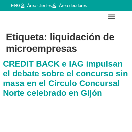
ENG
Área clientes
Área deudores
Servicios para empresas y aútonomos
Reestructuraciones e insolvencias
Etiqueta:
liquidación de
microempresas
CREDIT BACK e IAG impulsan
el debate sobre el concurso sin
masa en el Círculo Concursal
Norte celebrado en Gijón