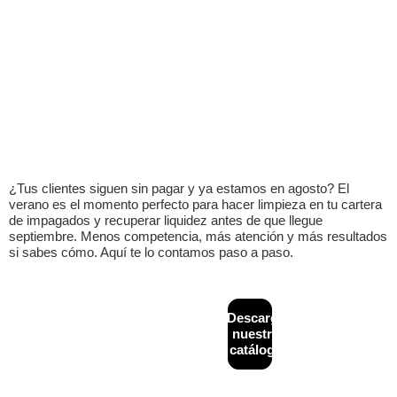
¿Tus clientes siguen sin pagar y ya estamos en agosto? El
verano es el momento perfecto para hacer limpieza en tu cartera
de impagados y recuperar liquidez antes de que llegue
septiembre. Menos competencia, más atención y más resultados
si sabes cómo. Aquí te lo contamos paso a paso.
CONTACTO
MAPA
Descarga
Diseñado y
+34
WEB
desarrollado por
nuestro
933
Inicio
Financiación
NeoAttack
|
Aviso
catálogo
624
alternativa
legal
|
Política de
¿Quiénes
243
B2B
privacidad
|
Política
somos?
de cookies
|
info@creditback.es
Asesoría