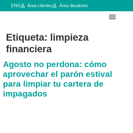
ENG
Área clientes
Área deudores
Servicios para empresas y aútonomos
Reestructuraciones e insolvencias
Etiqueta:
limpieza
financiera
Agosto no perdona: cómo
aprovechar el parón estival
para limpiar tu cartera de
impagados