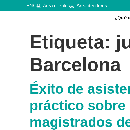
ENG
Área clientes
Área deudores
¿Quién
Etiqueta:
j
Barcelona
Éxito de asiste
práctico sobre
magistrados d