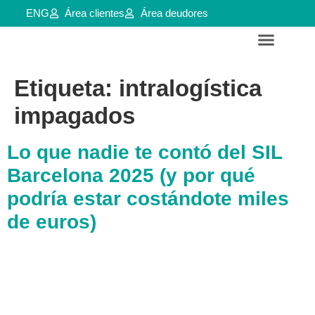
ENG
Área clientes
Área deudores
Servicios para empresas y aútonomos
Reestructuraciones e insolvencias
Etiqueta:
intralogística
impagados
Lo que nadie te contó del SIL
Barcelona 2025 (y por qué
podría estar costándote miles
de euros)