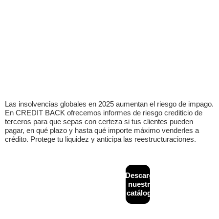
Las insolvencias globales en 2025 aumentan el riesgo de impago.
En CREDIT BACK ofrecemos informes de riesgo crediticio de
terceros para que sepas con certeza si tus clientes pueden
pagar, en qué plazo y hasta qué importe máximo venderles a
crédito. Protege tu liquidez y anticipa las reestructuraciones.
CONTACTO
MAPA
Descarga
Diseñado y
+34
WEB
desarrollado por
nuestro
933
Inicio
Financiación
NeoAttack
|
Aviso
catálogo
624
alternativa
legal
|
Política de
¿Quiénes
243
B2B
privacidad
|
Política
somos?
de cookies
|
info@creditback.es
Asesoría