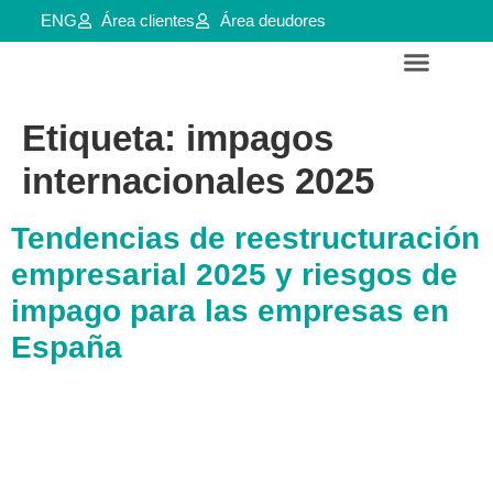
ENG
Área clientes
Área deudores
Servicios para empresas y aútonomos
Reestructuraciones e insolvencias
Etiqueta:
impagos
internacionales 2025
Tendencias de reestructuración
empresarial 2025 y riesgos de
impago para las empresas en
España