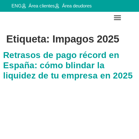
ENG
Área clientes
Área deudores
Servicios para empresas y aútonomos
Reestructuraciones e insolvencias
Etiqueta:
Impagos 2025
Retrasos de pago récord en
España: cómo blindar la
liquidez de tu empresa en 2025