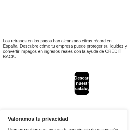
Los retrasos en los pagos han alcanzado cifras récord en
España. Descubre cómo tu empresa puede proteger su liquidez y
convertir impagos en ingresos reales con la ayuda de CREDIT
BACK.
CONTACTO
MAPA
Descarga
Diseñado y
+34
WEB
desarrollado por
nuestro
933
Inicio
Financiación
NeoAttack
|
Aviso
catálogo
624
alternativa
legal
|
Política de
¿Quiénes
243
B2B
privacidad
|
Política
somos?
de cookies
|
info@creditback.es
Asesoría
Política de calidad
Gestión de
NUESTRA
Legal
Impagos
SEDE
Nacionales e
Reestructuraciones
Valoramos tu privacidad
Av.
Internacionales
e insolvencias
Diagonal
532, 2ª,
Usamos cookies para mejorar tu experiencia de navegación,
Prevención
Blog