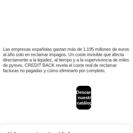
Las empresas españolas gastan más de 1.195 millones de euros
al año solo en reclamar impagos. Un coste invisible que afecta
directamente a la liquidez, al tiempo y a la supervivencia de miles
de pymes. CREDIT BACK revela el coste real de reclamar
facturas no pagadas y cómo eliminarlo por completo.
CONTACTO
MAPA
Descarga
Diseñado y
+34
WEB
desarrollado por
nuestro
933
Inicio
Financiación
NeoAttack
|
Aviso
catálogo
624
alternativa
legal
|
Política de
¿Quiénes
243
B2B
privacidad
|
Política
somos?
de cookies
|
info@creditback.es
Asesoría
Política de calidad
Gestión de
NUESTRA
Legal
Impagos
SEDE
Nacionales e
Reestructuraciones