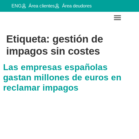
ENG
Área clientes
Área deudores
Servicios para empresas y aútonomos
Reestructuraciones e insolvencias
Etiqueta:
gestión de
impagos sin costes
Las empresas españolas
gastan millones de euros en
reclamar impagos