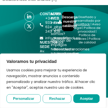
CONTACTO
MAPA
Diseñado y
Descarga
+34
WEB
desarrollado por
nuestro
933
Inicio
Financiación
NeoAttack
|
Aviso
catálogo
624
alternativa
legal
|
Política de
¿Quiénes
243
B2B
privacidad
|
somos?
Política de
info@creditback.es
Asesoría
cookies
|
Política
Gestión de
Legal
de calidad
NUESTRA
Impagos
SEDE
Nacionales e
Reestructuraciones
Av.
Internacionales
e insolvencias
Diagonal
532, 2ª,
Prevención
Blog
Valoramos tu privacidad
08006,
de
Contacto
Barcelona
Impagos
Usamos cookies para mejorar tu experiencia de
Análisis
navegación, mostrar anuncios o contenido
Crediticio
personalizado y analizar nuestro tráfico. Al hacer clic
a
en "Aceptar", aceptas nuestro uso de cookies.
Terceros
Personalizar
Rechazar
Aceptar