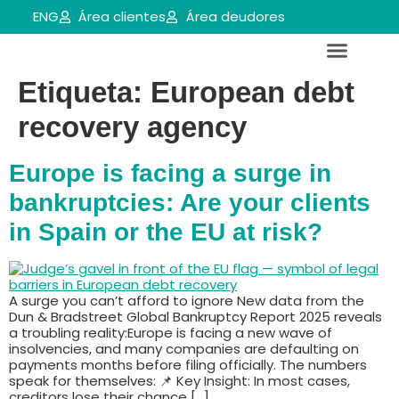
ENG
Área clientes
Área deudores
Etiqueta:
European debt
Servicios para empresas y aútonomos
Reestructuraciones e insolvencias
recovery agency
Europe is facing a surge in
bankruptcies: Are your clients
in Spain or the EU at risk?
A surge you can’t afford to ignore New data from the
Dun & Bradstreet Global Bankruptcy Report 2025 reveals
a troubling reality:Europe is facing a new wave of
insolvencies, and many companies are defaulting on
payments months before filing officially. The numbers
speak for themselves: 📌 Key Insight: In most cases,
creditors lose their chance […]