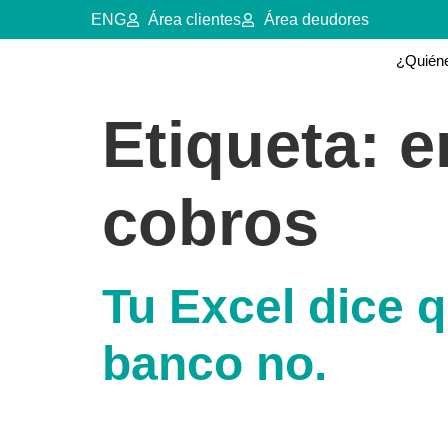
ENG
Área clientes
Área deudores
¿Quién
Etiqueta:
e
cobros
Tu Excel dice 
banco no.