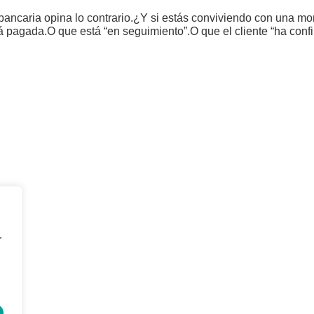
 bancaria opina lo contrario.¿Y si estás conviviendo con una 
tá pagada.O que está “en seguimiento”.O que el cliente “ha conf
MAPA WEB
Inicio
Financiación alternativa B2
¿Quiénes somos?
Asesoría Legal
,
Gestión de Impagos
Reestructuraciones e
Nacionales e Internacionales
insolvencias
Prevención de Impagos
Blog
Análisis Crediticio a Terceros
Contacto