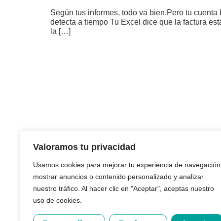
Según tus informes, todo va bien.Pero tu cuenta
detecta a tiempo Tu Excel dice que la factura es
la […]
CONTACTO
Valoramos tu privacidad
+34 933 624 243
info@creditback.es
Usamos cookies para mejorar tu experiencia de navegación
NUESTRA SEDE
mostrar anuncios o contenido personalizado y analizar
Av. Diagonal 532, 2ª, 08006, Barcelona
nuestro tráfico. Al hacer clic en "Aceptar", aceptas nuestro
uso de cookies.