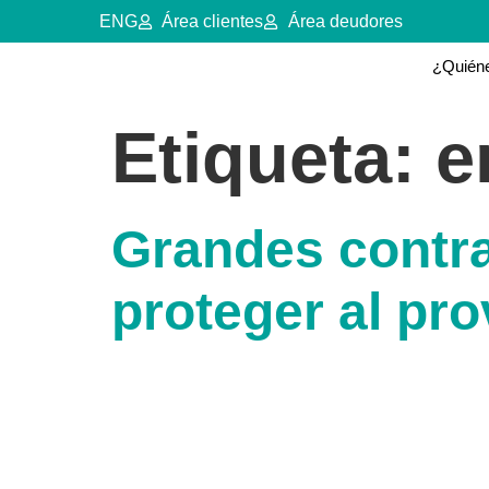
ENG
Área clientes
Área deudores
¿Quién
Etiqueta:
e
Grandes contr
proteger al pr