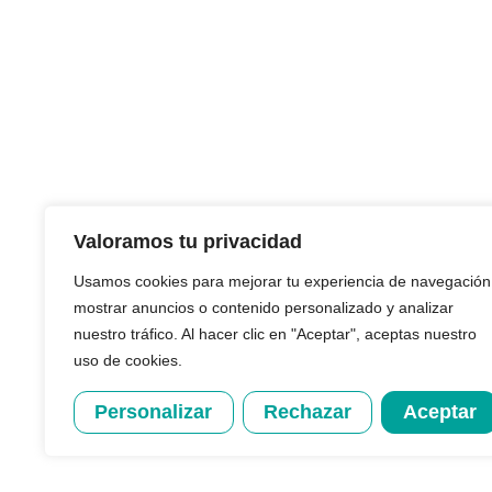
CONTACTO
Valoramos tu privacidad
+34 933 624 243
info@creditback.es
Usamos cookies para mejorar tu experiencia de navegación
NUESTRA SEDE
mostrar anuncios o contenido personalizado y analizar
Av. Diagonal 532, 2ª, 08006, Barcelona
nuestro tráfico. Al hacer clic en "Aceptar", aceptas nuestro
uso de cookies.
Personalizar
Rechazar
Aceptar
Diseñado y desarrollad