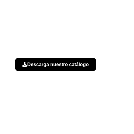
Descarga nuestro catálogo
B
kies
|
Política de calidad