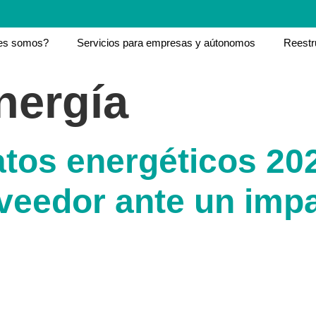
es somos?
Servicios para empresas y aútonomos
Reestr
nergía
atos energéticos 2
oveedor ante un im