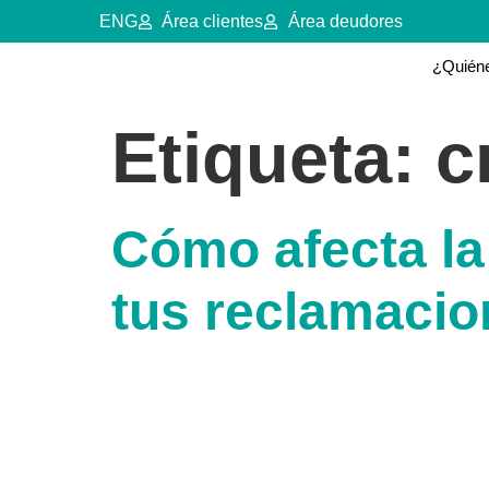
ENG
Área clientes
Área deudores
¿Quién
Etiqueta:
c
Cómo afecta la 
tus reclamaci