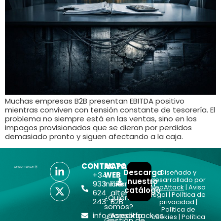
Muchas empresas B2B presentan EBITDA positivo
mientras conviven con tensión constante de tesorería. El
problema no siempre está en las ventas, sino en los
impagos provisionados que se dieron por perdidos
demasiado pronto y siguen afectando a la caja.
CONTACTO
MAPA
Descarga
Diseñado y
+34
WEB
desarrollado por
nuestro
933
Inicio
Financiación
NeoAttack
|
Aviso
catálogo
624
alternativa
legal
|
Política de
¿Quiénes
243
B2B
privacidad
|
somos?
Política de
info@creditback.es
Asesoría
cookies
|
Política
Gestión de