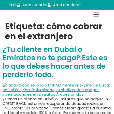
ENG
Área clientes
Área deudores
Etiqueta:
cómo cobrar
Servicios para empresas y aútonomos
Reestructuraciones e insolvencias
en el extranjero
¿Tu cliente en Dubái o
Emiratos no te paga? Esto es
lo que debes hacer antes de
perderlo todo.
¿Tienes un cliente en Dubái o Emiratos que no paga? En
CREDIT BACK estamos recuperando deudas reales en
EAU, Arabia Saudí y todo Oriente Medio gracias a nuestra
red local y modelo 100% a éxito. Evaluamos tu caso gratis