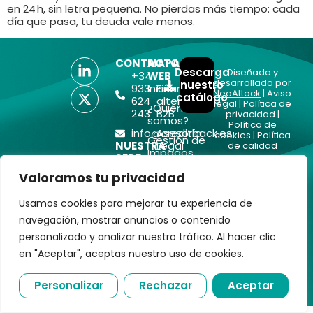
en 24 h, sin letra pequeña. No pierdas más tiempo: cada
día que pasa, tu deuda vale menos.
CONTACTO
MAPA
Descarga
Diseñado y
+34
WEB
desarrollado por
nuestro
933
Inicio
Financiación
NeoAttack
|
Aviso
catálogo
624
alternativa
legal
|
Política de
¿Quiénes
243
B2B
privacidad
|
somos?
Política de
info@creditback.es
Asesoría
cookies
|
Política
Gestión de
NUESTRA
Legal
de calidad
Impagos
SEDE
Nacionales e
Reestructuraciones
Av.
Valoramos tu privacidad
Internacionales
e insolvencias
Diagonal
532, 2ª,
Prevención
Blog
Usamos cookies para mejorar tu experiencia de
08006,
de
Contacto
navegación, mostrar anuncios o contenido
Barcelona
Impagos
personalizado y analizar nuestro tráfico. Al hacer clic
Análisis
en "Aceptar", aceptas nuestro uso de cookies.
Crediticio
a
Terceros
Personalizar
Rechazar
Aceptar