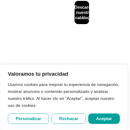
CONTACTO
MAPA
Descarga
Diseñado y
+34
WEB
desarrollado por
nuestro
933
Inicio
Financiación
NeoAttack
|
Aviso
catálogo
624
alternativa
legal
|
Política de
¿Quiénes
243
B2B
privacidad
|
Política
somos?
de cookies
|
info@creditback.es
Asesoría
Política de calidad
Gestión de
NUESTRA
Legal
Impagos
SEDE
Nacionales e
Reestructuraciones
Av.
Internacionales
e insolvencias
Diagonal
532, 2ª,
Prevención
Blog
08006,
de
Contacto
Barcelona
Impagos
Valoramos tu privacidad
Análisis
Crediticio
Usamos cookies para mejorar tu experiencia de navegación,
a
mostrar anuncios o contenido personalizado y analizar
Terceros
nuestro tráfico. Al hacer clic en "Aceptar", aceptas nuestro
uso de cookies.
Personalizar
Rechazar
Aceptar