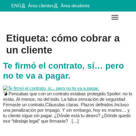
ENG
Área clientes
Área deudores
Servicios para empresas y aútonomos
Reestructuraciones e insolvencias
Etiqueta:
cómo cobrar a
un cliente
Te firmó el contrato, sí… pero
no te va a pagar.
💣 Pensabas que con un contrato estabas protegido.Spoiler: no lo
estás. Al menos, no del todo. La falsa sensación de seguridad
Firmaste un contrato.Cláusulas claras. Plazos definidos.Incluso
una penalización por impago. Y sin embargo, hoy es martes… y
tu cliente sigue sin pagar. ¿Dónde está tu dinero? ¿Dónde quedó
ese “blindaje legal” que firmaste? […]