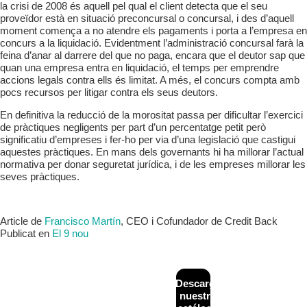
la crisi de 2008 és aquell pel qual el client detecta que el seu
proveïdor està en situació preconcursal o concursal, i des d’aquell
moment comença a no atendre els pagaments i porta a l’empresa en
concurs a la liquidació. Evidentment l’administració concursal farà la
feina d’anar al darrere del que no paga, encara que el deutor sap que
quan una empresa entra en liquidació, el temps per emprendre
accions legals contra ells és limitat. A més, el concurs compta amb
pocs recursos per litigar contra els seus deutors.
En definitiva la reducció de la morositat passa per dificultar l’exercici
de pràctiques negligents per part d’un percentatge petit però
significatiu d’empreses i fer-ho per via d’una legislació que castigui
aquestes pràctiques. En mans dels governants hi ha millorar l’actual
normativa per donar seguretat jurídica, i de les empreses millorar les
seves pràctiques.
Article de
Francisco Martín
, CEO i Cofundador de Credit Back
Publicat en
El 9 nou
CONTACTO
MAPA
Descarga
Diseñado y
+34
WEB
desarrollado por
nuestro
933
Inicio
Financiación
NeoAttack
|
Aviso