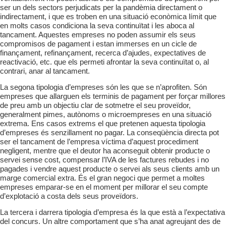
ser un dels
sectors perjudicats per la pandèmia directament
o
indirectament, i que es troben en una situació
econòmica límit que
en molts casos condiciona la
seva continuïtat i les aboca al
tancament. Aquestes
empreses no poden assumir els seus
compromi
sos de pagament i estan immerses en un cicle de
finançament, refinançament, recerca d’ajudes, expectatives de
reactivació, etc. que els permeti afrontar la seva continuïtat o, al
contrari, anar al tancament.
La segona tipologia d’empreses són les que se n’aprofiten. Són
empreses que allarguen els terminis de pagament per forçar millores
de preu amb un objectiu clar de sotmetre el seu proveïdor,
generalment pimes, autònoms o microempreses en una situació
extrema. Ens casos extrems el que pretenen aquesta tipologia
d’empreses és senzillament no pagar. La conseqüència directa pot
ser el tancament de l’empresa víctima d’aquest procediment
negligent, mentre que el deutor ha aconseguit obtenir producte o
servei sense cost, compensar l’IVA de les factures rebudes i no
pagades i vendre aquest producte o servei als seus clients amb un
marge comercial extra. És el gran negoci que permet a moltes
empreses emparar-se en el moment per millorar el seu compte
d’explotació a costa dels seus proveïdors.
La tercera i darrera tipologia d’empresa és la que està a l’expectativa
del concurs. Un altre comportament que s’ha anat agreujant des de