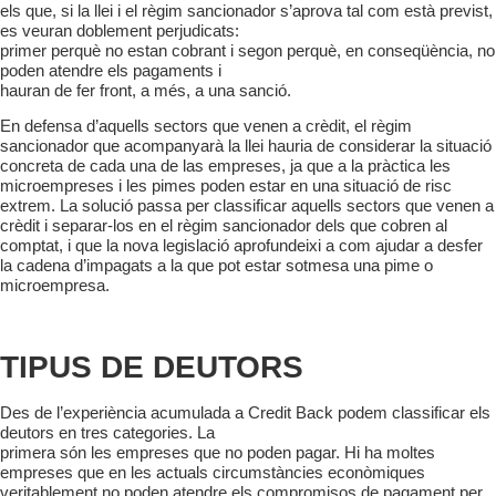
els que, si la llei i el règim sancionador s’aprova tal
com està previst,
es veuran doblement perjudicats:
primer perquè no estan cobrant i segon perquè, en
conseqüència, no
poden atendre els pagaments i
hauran de fer front, a més, a una sanció.
En defensa d’aquells sectors que venen a crèdit,
el règim
sancionador que acompanyarà la llei hau
ria de considerar la situació
concreta de cada una
de las empreses, ja que a la pràctica les
microem
preses i les pimes poden estar en una situació de
risc
extrem. La solució passa per classificar aquells
sectors que venen a
crèdit i separar-los en el règim
sancionador dels que cobren al
comptat, i que la
nova legislació aprofundeixi a com ajudar a desfer
la cadena d’impagats a la que pot estar sotmesa una
pime o
microempresa.
TIPUS DE DEUTORS
Des de l’experiència acumulada a Credit Back
podem classificar els
deutors en tres categories. La
primera són les empreses que no poden pagar. Hi
ha moltes
empreses que en les actuals circumstàn
cies econòmiques
veritablement no poden atendre
els compromisos de pagament per