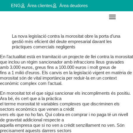
ENG
Área clientes
Área deudores
Servicios para empresas y aútonomos
Reestructuraciones e insolvencias
L
a nova legislació contra la morositat obre la porta d’una
gestió més eficient del deute empresarial davant les
pràctiques comercials negligents
En l’actualitat està en tramitació un projecte de
llei contra la morositat
que inclou un règim sanci
onador amb infraccions lleus gravades
amb 3.000
euros, greus fins a 100.000 euros i molt greus de
fins a 1 milió d’euros. Els canvis en la legislació
vigent en matèria de
morositat són de vital impor
tància per reduir-la en un context
econòmic com
plex com l’actual.
En morositat tot el que sigui sancionar els incom
pliments és positiu.
Ara bé, és cert que a la pràctica
el terme morositat té variables complexes que dis
criminen els
sectors econòmics que venen a crèdit
vers els que no ho fan. Qui cobra en comprar i no
paga té un nivell
de gravetat addicional respecte a
aquella empresa que si no ven a crèdit senzillament
no ven. Són
precisament aquests darrers sectors