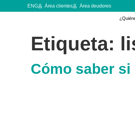
ENG
Área clientes
Área deudores
¿Quién
Etiqueta:
l
Cómo saber si 